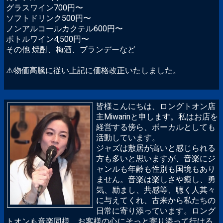
グラスワイン700円〜
ソフトドリンク500円〜
ノンアルコールカクテル600円〜
ボトルワイン4,500円〜
その他 焼酎、梅酒、ブランデーなど
⚠️物価高騰に従い上記に価格改正いたしました。
皆様こんにちは、ロングトオン店
主Miwarinと申します。私はお店を
経営する傍ら、ボーカルとしても
活動しています。
ジャズは敷居が高いと感じられる
方も多いと思いますが、音楽にジ
ャンルも年齢も性別も国境もあり
ません。音楽は楽しさや癒し、勇
気、励まし、共感等、聴く人其々
に与えてくれ、古来から私たちの
日常に寄り添っています。ロング
トオンも音楽同様、お客様の心にそっと寄り添って行ける